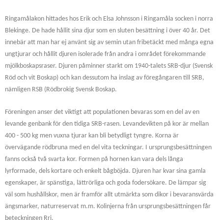
Ringamålakon hittades hos Erik och Elsa Johnsson i Ringamåla socken i norra
Blekinge. De hade hållit sina djur som en sluten besättning i över 40 år. Det
innebär att man har ej använt sig av semin utan fribetäckt med många egna
ungtjurar och hållit djuren isolerade från andra i området förekommande
mjölkboskapsraser. Djuren påminner starkt om 1940-talets SRB-djur (Svensk
Röd och vit Boskap) och kan dessutom ha inslag av föregångaren till SRB,
nämligen RSB (Rödbrokig Svensk Boskap.
Föreningen anser det viktigt att populationen bevaras som en del av en
levande genbank för den tidiga SRB-rasen. Levandevikten på kor är mellan
400 - 500 kg men vuxna tjurar kan bli betydligt tyngre. Korna är
övervägande rödbruna med en del vita teckningar. I ursprungsbesättningen
fanns också två svarta kor. Formen på hornen kan vara dels långa
lyrformade, dels kortare och enkelt bågböjda. Djuren har kvar sina gamla
egenskaper, är spänstiga, lättrörliga och goda fodersökare. De lämpar sig
väl som hushållskor, men är framför allt utmärkta som dikor i bevaransvärda
ängsmarker, naturreservat m.m. Kolinjerna från ursprungsbesättningen får
beteckningen Rri.