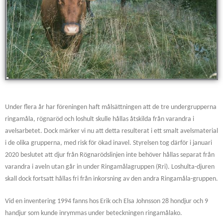
Under flera år har föreningen haft målsättningen att de tre undergrupperna
ringamåla, rögnaröd och loshult skulle hållas åtskilda från varandra i
avelsarbetet. Dock märker vi nu att detta resulterat i ett smalt avelsmaterial
i de olika grupperna, med risk för ökad inavel. Styrelsen tog därför i januari
2020 beslutet att djur från Rögnarödslinjen inte behöver hållas separat från
varandra i aveln utan går in under Ringamålagruppen (Rri). Loshulta-djuren
skall dock fortsatt hållas fri från inkorsning av den andra Ringamåla-gruppen.
Vid en inventering 1994 fanns hos Erik och Elsa Johnsson 28 hondjur och 9
handjur som kunde inrymmas under beteckningen ringamålako.