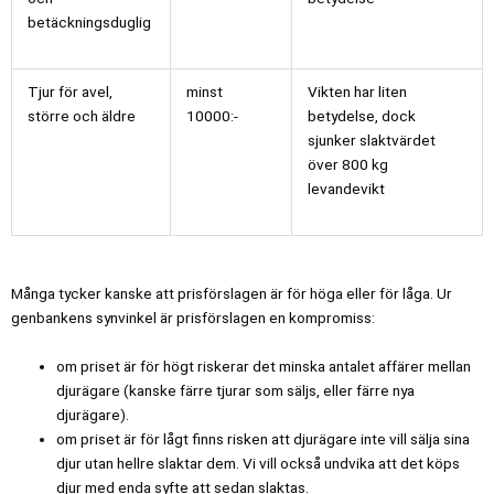
betäckningsduglig
Tjur för avel,
minst
Vikten har liten
större och äldre
10000:-
betydelse, dock
sjunker slaktvärdet
över 800 kg
levandevikt
Många tycker kanske att prisförslagen är för höga eller för låga. Ur
genbankens synvinkel är prisförslagen en kompromiss:
om priset är för högt riskerar det minska antalet affärer mellan
djurägare (kanske färre tjurar som säljs, eller färre nya
djurägare).
om priset är för lågt finns risken att djurägare inte vill sälja sina
djur utan hellre slaktar dem. Vi vill också undvika att det köps
djur med enda syfte att sedan slaktas.