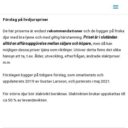
Hoppa
Huv
till
innehåll
Förslag på livdjurspriser
De här priserna är endast
rekommendationer
och de bygger på friska
djur med bra lynne och med giltig härstamning.
Priset är i slutändan
alltid en affärsuppgörelse mellan säljare och köpare
,
men då kan
möjligen dessa priser tjäna som riktlinjer. Utöver detta finns det olika
hänsyn att ta, t.ex. ålder, utveckling, efterfrågan, ändrade slaktpriser
m.m.
Förslagen bygger på tidigare förslag, som omarbetats och
uppdaterats 2019 av Gustav Larsson, och justerats i maj 2021.
För större djur bör slaktvikt beräknas. Slaktvikten brukar uppskattas till
ca 50 % av levandevikten.