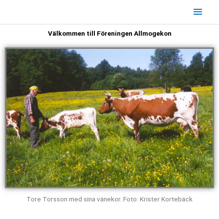
Hoppa
Huv
till
innehåll
Välkommen till Föreningen Allmogekon
Tore Torsson med sina vänekor. Foto: Krister Kortebäck