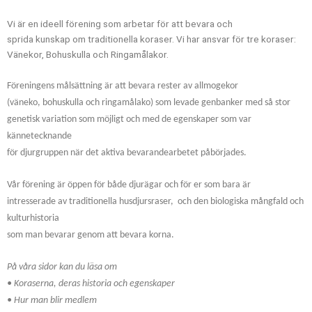
Vi är en ideell förening som arbetar för att bevara och
sprida kunskap om traditionella koraser. Vi har ansvar för tre koraser:
Vänekor, Bohuskulla och Ringamålakor.
Föreningens målsättning är att bevara rester av allmogekor
(väneko, bohuskulla och ringamålako) som levade genbanker med så stor
genetisk variation som möjligt och med de egenskaper som var
kännetecknande
för djurgruppen när det aktiva bevarandearbetet påbörjades.
Vår förening är öppen för både djurägar och för er som bara är
intresserade av traditionella husdjursraser,
och den biologiska mångfald och
kulturhistoria
som man bevarar genom att bevara korna.
På våra sidor kan du läsa om
• Koraserna, deras historia och egenskaper
• Hur man blir medlem