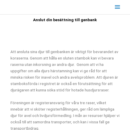
Hoppa
Huv
till
innehåll
Anslut din besättning till genbank
Att ansluta sina djur till genbanken är viktigt för bevarandet av
koraserna. Genom att hålla en sluten stambok kan vi bevara
raserna utan inkorsning av andra djur.
Genom att vi ha
uppgifter om alla djurs härstamning kan vi ge råd för att
minska risken för inavel och andra avelsproblem. Att djuren är
stamboksförda i registret är också en förutsättning för att
djurägaren att kunna söka stöd för hotade husdjursraser.
Föreningen är registeransvarig för våra tre raser, vilket
innebär att vi sköter registerhållningen, ger råd om lämpliga
djur för avel och livdjursförmedling. I mån av resurser hjälper vi
också till att samordna transporter, och kan i vissa fall ge
transportbidrag.