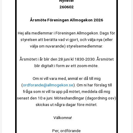
Nyheter
260602
Årsmöte Föreningen Allmogekon 2026
Hej alla medlemmar i Föreningen Allmogekon. Dags för
styrelsen att berätta vad vi gjort, och välja nya (eller
välja om nuvarande) styrelsemedlemmar.
Årsmötet i år blir den 28 juni kl 1830-2030. Årsmötet
blir digitalt i form av ett zoom-möte.
Om ni vill vara med, anmäl er då till mig
(
ordforande@allmogekon.se
). Om ni har förslag till
fråga som ni vill ta upp på mötet, meddela då mig
senast den 10:e juni. Möteshandlingar (dagordning osv)
skickas ut några dagar före mötet.
Välkomna!
Per, ordförande