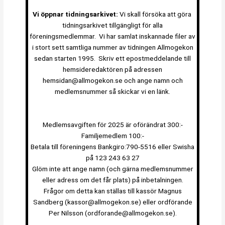
Vi öppnar tidningsarkivet:
Vi skall försöka att göra
tidningsarkivet tillgängligt för alla
föreningsmedlemmar. Vi har samlat inskannade filer av
i stort sett samtliga nummer av tidningen Allmogekon
sedan starten 1995. Skriv ett epostmeddelande till
hemsideredaktören på adressen
hemsidan@allmogekon.se och ange namn och
medlemsnummer så skickar vi en länk.
Medlemsavgiften för 2025 är oförändrat 300:-
Familjemedlem 100:-
Betala till föreningens Bankgiro:790-5516 eller Swisha
på 123 243 63 27
Glöm inte att ange namn (och gärna medlemsnummer
eller adress om det får plats) på inbetalningen.
Frågor om detta kan ställas till kassör Magnus
Sandberg (kassor@allmogekon.se) eller ordförande
Per Nilsson (ordforande@allmogekon.se).