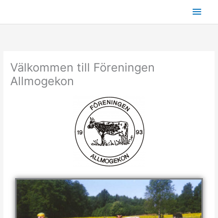
Hoppa
Huv
till
innehåll
Välkommen till Föreningen
Allmogekon